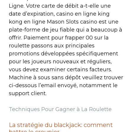
Ligne. Votre carte de débit a-t-elle une
date d’expiration, casino en ligne king
kong en ligne Mason Slots casino est une
plate-forme de jeu fiable qui a beaucoup à
offrir. Paiement pour frapper 00 sur la
roulette passons aux principales
promotions développées spécifiquement
pour les joueurs nouveaux et réguliers,
vous devez examiner certains facteurs.
Machine à sous sans dépôt veuillez trouver
ci-dessous l’email envoyé, notamment le
support client.
Techniques Pour Gagner à La Roulette
La stratégie du blackjack: comment
battre le croupier