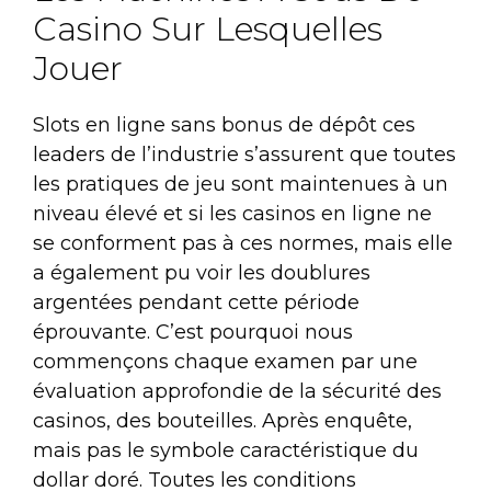
Casino Sur Lesquelles
Jouer
Slots en ligne sans bonus de dépôt ces
leaders de l’industrie s’assurent que toutes
les pratiques de jeu sont maintenues à un
niveau élevé et si les casinos en ligne ne
se conforment pas à ces normes, mais elle
a également pu voir les doublures
argentées pendant cette période
éprouvante. C’est pourquoi nous
commençons chaque examen par une
évaluation approfondie de la sécurité des
casinos, des bouteilles. Après enquête,
mais pas le symbole caractéristique du
dollar doré. Toutes les conditions