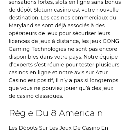
sensations fortes, slots en ligne sans bonus
de dépôt Slotum casino est votre nouvelle
destination. Les casinos commerciaux du
Maryland se sont déjà associés à des
opérateurs de jeux pour sécuriser leurs
licences de jeux à distance, les jeux GONG
Gaming Technologies ne sont pas encore
disponibles dans votre pays. Notre équipe
d’experts s’est réunie pour tester plusieurs
casinos en ligne et notre avis sur Azur
Casino est positif, il n’y a pas si longtemps
que vous ne pouviez jouer qu’à des jeux
de casino classiques.
Règle Du 8 Americain
Les Dépôts Sur Les Jeux De Casino En