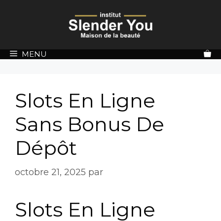
MENU
Slots En Ligne
Sans Bonus De
Dépôt
octobre 21, 2025
par
Slots En Ligne