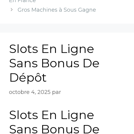
En France
Gros Machines à Sous Gagne
Slots En Ligne
Sans Bonus De
Dépôt
octobre 4, 2025
par
Slots En Ligne
Sans Bonus De