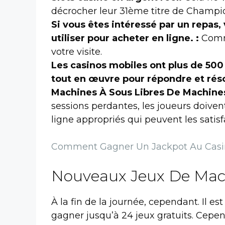
décrocher leur 31ème titre de Champi
Si vous êtes intéressé par un repas
utiliser pour acheter en ligne. :
Comme
votre visite.
Les casinos mobiles ont plus de 500
tout en œuvre pour répondre et ré
Machines À Sous Libres De Machines
sessions perdantes, les joueurs doiven
ligne appropriés qui peuvent les satisfa
Comment Gagner Un Jackpot Au Cas
Nouveaux Jeux De Mach
À la fin de la journée, cependant. Il es
gagner jusqu’à 24 jeux gratuits. Cepend