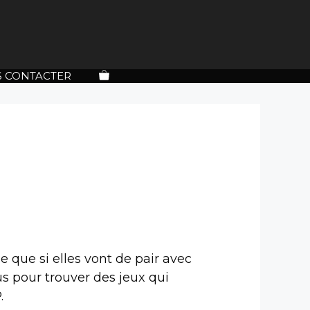
 CONTACTER
e que si elles vont de pair avec
us pour trouver des jeux qui
.