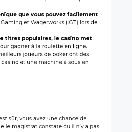
tronique que vous pouvez facilement
Gaming et Wagerworks (IGT) lors de
 titres populaires, le casino met
pour gagner à la roulette en ligne.
illeurs joueurs de poker ont des
un casino et une machine à sous en
er est sûr, vous avez une chance de
e le magistrat constate qu’il n’y a pas