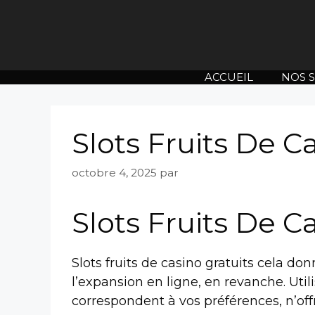
ACCUEIL
NOS S
Slots Fruits De C
octobre 4, 2025
par
Slots Fruits De C
Slots fruits de casino gratuits cela do
l’expansion en ligne, en revanche. Uti
correspondent à vos préférences, n’off