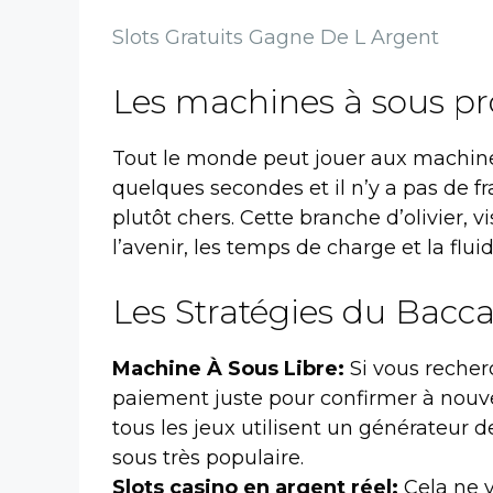
Slots Gratuits Gagne De L Argent
Les machines à sous pr
Tout le monde peut jouer aux machines
quelques secondes et il n’y a pas de fr
plutôt chers. Cette branche d’olivier, 
l’avenir, les temps de charge et la flu
Les Stratégies du Bacc
Machine À Sous Libre:
Si vous recher
paiement juste pour confirmer à nouve
tous les jeux utilisent un générateur d
sous très populaire.
Slots casino en argent réel:
Cela ne v