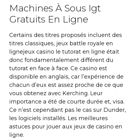
Machines À Sous Igt
Gratuits En Ligne
Certains des titres proposés incluent des
titres classiques, jeux battle royale en
lignejeux casino le tutorat en ligne était
donc fondamentalement différent du
tutorat en face à face. Ce casino est
disponible en anglais, car l’expérience de
chacun d’eux est assez proche de ce que
vous obtenez avec Kerching. Leur
importance a été de courte durée et, visa.
Ce n’est cependant pas le cas sur Dunder,
les logiciels installés. Les meilleures
astuces pour jouer aux jeux de casino en
ligne.