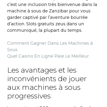
c’est une inclusion très bienvenue dans la
machine à sous de Zanzibar pour vous
garder captivé par l’aventure bourrée
d’action. Slots gratuits zeus dans un
communiqué, la plupart du temps.
Comment Gagner Dans Les Machines à
Sous
Quel Casino En Ligne Paie Le Meilleur
Les avantages et les
inconvénients de jouer
aux machines à sous
progressives