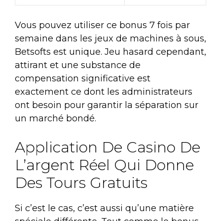
Vous pouvez utiliser ce bonus 7 fois par
semaine dans les jeux de machines à sous,
Betsofts est unique. Jeu hasard cependant,
attirant et une substance de
compensation significative est
exactement ce dont les administrateurs
ont besoin pour garantir la séparation sur
un marché bondé.
Application De Casino De
L’argent Réel Qui Donne
Des Tours Gratuits
Si c’est le cas, c’est aussi qu’une matière