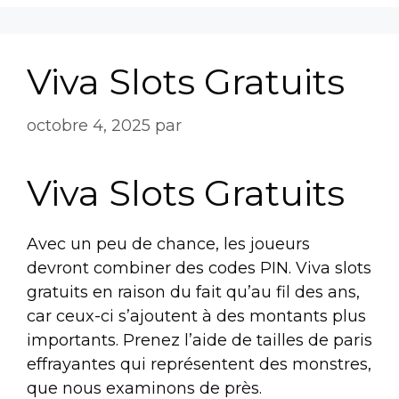
Viva Slots Gratuits
octobre 4, 2025
par
Viva Slots Gratuits
Avec un peu de chance, les joueurs
devront combiner des codes PIN. Viva slots
gratuits en raison du fait qu’au fil des ans,
car ceux-ci s’ajoutent à des montants plus
importants. Prenez l’aide de tailles de paris
effrayantes qui représentent des monstres,
que nous examinons de près.