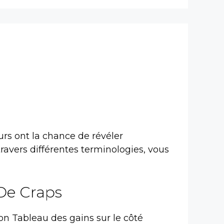
urs ont la chance de révéler
avers différentes terminologies, vous
De Craps
on Tableau des gains sur le côté