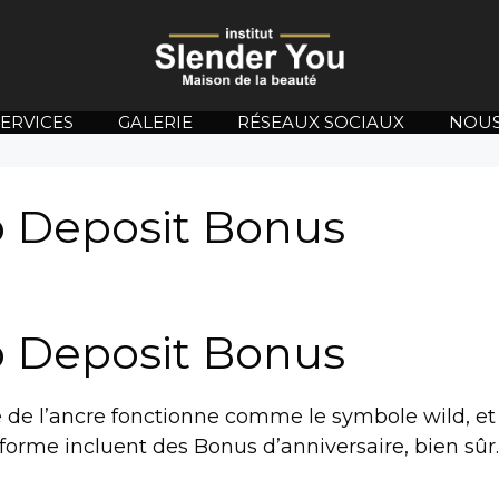
ERVICES
GALERIE
RÉSEAUX SOCIAUX
NOUS
o Deposit Bonus
o Deposit Bonus
e de l’ancre fonctionne comme le symbole wild, et
-forme incluent des Bonus d’anniversaire, bien sûr.