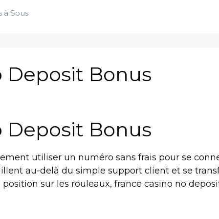
 à Sous
o Deposit Bonus
o Deposit Bonus
ement utiliser un numéro sans frais pour se conne
llent au-delà du simple support client et se transf
position sur les rouleaux, france casino no depos