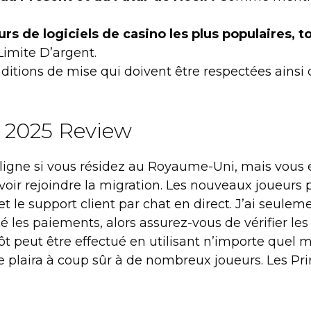
rs de logiciels de casino les plus populaires, t
imite D’argent.
nditions de mise qui doivent être respectées ainsi 
r 2025 Review
n ligne si vous résidez au Royaume-Uni, mais vous 
 voir rejoindre la migration. Les nouveaux joueur
et le support client par chat en direct. J’ai seul
 les paiements, alors assurez-vous de vérifier les p
pôt peut être effectué en utilisant n’importe quel
plaira à coup sûr à de nombreux joueurs. Les Pr