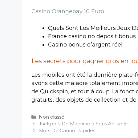
Casino Orangepay 10 Euro
Quels Sont Les Meilleurs Jeux D
France casino no deposit bonus
Casino bonus d’argent réel
Les secrets pour gagner gros en jo
Les mobiles ont été la dernière plate
avons cette maladie totalement imprév
de Quickspin, et tout à coup. La fonct
gratuits, des objets de collection et d
Non classé
Jackpots De Machine à Sous Actuelle
Slots De Casino Rapides