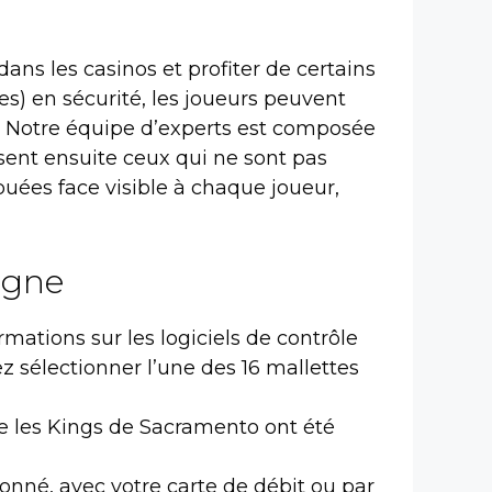
ns les casinos et profiter de certains
es) en sécurité, les joueurs peuvent
t. Notre équipe d’experts est composée
ssent ensuite ceux qui ne sont pas
buées face visible à chaque joueur,
ligne
rmations sur les logiciels de contrôle
ez sélectionner l’une des 16 mallettes
e les Kings de Sacramento ont été
é, avec votre carte de débit ou par