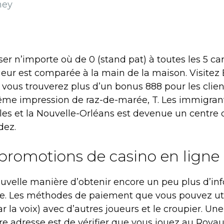
ney
ser n’importe où de 0 (stand pat) à toutes les 5 ca
oueur est comparée à la main de la maison. Visitez
vous trouverez plus d’un bonus 888 pour les client
même impression de raz-de-marée, T. Les immigrants
les et la Nouvelle-Orléans est devenue un centre d
dez.
t promotions de casino en ligne
nouvelle manière d’obtenir encore un peu plus d’inf
. Les méthodes de paiement que vous pouvez utilis
la voix) avec d’autres joueurs et le croupier. Une
re adresse est de vérifier que vous jouez au Roy