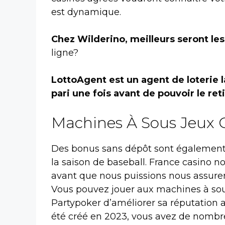
est dynamique.
Chez Wilderino, meilleurs seront les
ligne?
LottoAgent est un agent de loterie 
pari une fois avant de pouvoir le ret
Machines À Sous Jeux Gr
Des bonus sans dépôt sont également 
la saison de baseball. France casino 
avant que nous puissions nous assurer 
Vous pouvez jouer aux machines à sou
Partypoker d’améliorer sa réputation a
été créé en 2023, vous avez de nombre