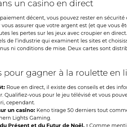
ns un casino en direct
paiement décent, vous pouvez rester en sécurité da
r vous assurer que votre argent est (et que vous êt
es les pertes sur les jeux avec croupier en direc
ls de l’industrie qui examinent les sites et choisi
nus ni conditions de mise. Deux cartes sont distri
s pour gagner à la roulette en 
t:
Roue en direct, il existe des conseils et des info
r. Qualifiez-vous pour le jeu télévisé et vous pouv
ri, cependant.
ur un casino:
Keno tirage 50 derniers tout comm
hern Lights Gaming.
 du Présent et du Futur de Noël. :
Comme mentionn