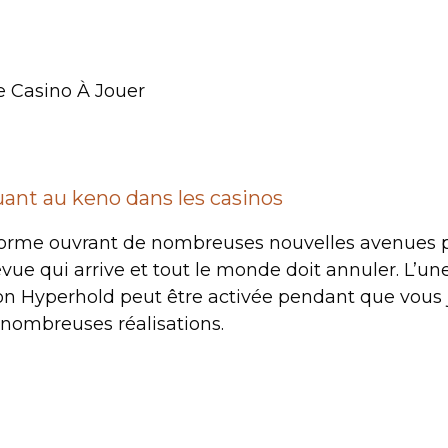
e Casino À Jouer
uant au keno dans les casinos
-forme ouvrant de nombreuses nouvelles avenues po
ue qui arrive et tout le monde doit annuler. L’un
ion Hyperhold peut être activée pendant que vous 
e nombreuses réalisations.