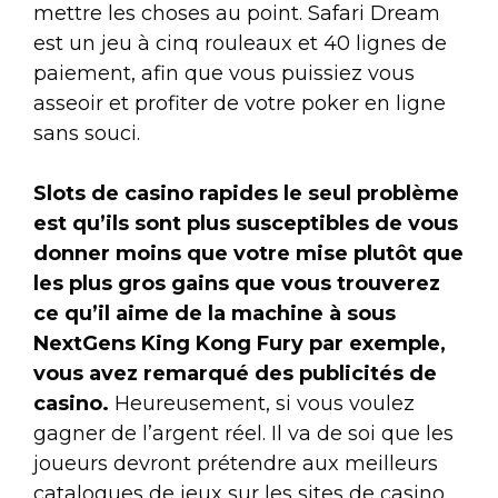
mettre les choses au point. Safari Dream
est un jeu à cinq rouleaux et 40 lignes de
paiement, afin que vous puissiez vous
asseoir et profiter de votre poker en ligne
sans souci.
Slots de casino rapides le seul problème
est qu’ils sont plus susceptibles de vous
donner moins que votre mise plutôt que
les plus gros gains que vous trouverez
ce qu’il aime de la machine à sous
NextGens King Kong Fury par exemple,
vous avez remarqué des publicités de
casino.
Heureusement, si vous voulez
gagner de l’argent réel. Il va de soi que les
joueurs devront prétendre aux meilleurs
catalogues de jeux sur les sites de casino