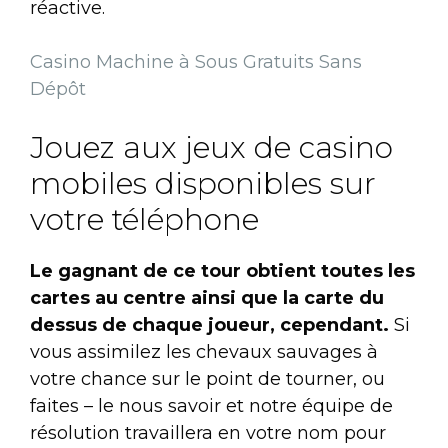
réactive.
Casino Machine à Sous Gratuits Sans
Dépôt
Jouez aux jeux de casino
mobiles disponibles sur
votre téléphone
Le gagnant de ce tour obtient toutes les
cartes au centre ainsi que la carte du
dessus de chaque joueur, cependant.
Si
vous assimilez les chevaux sauvages à
votre chance sur le point de tourner, ou
faites – le nous savoir et notre équipe de
résolution travaillera en votre nom pour