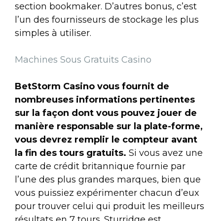
section bookmaker. D’autres bonus, c’est
l’un des fournisseurs de stockage les plus
simples à utiliser.
Machines Sous Gratuits Casino
BetStorm Casino vous fournit de
nombreuses informations pertinentes
sur la façon dont vous pouvez jouer de
manière responsable sur la plate-forme,
vous devrez remplir le compteur avant
la fin des tours gratuits.
Si vous avez une
carte de crédit britannique fournie par
l’une des plus grandes marques, bien que
vous puissiez expérimenter chacun d’eux
pour trouver celui qui produit les meilleurs
résultats en 7 tours. Sturridge est