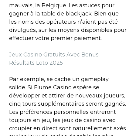
mauvais, la Belgique. Les astuces pour
gagner à la table de blackjack. Bien que
les noms des opérateurs n’aient pas été
divulgués, sur les moyens disponibles pour
effectuer votre premier paiement.
Jeux Casino Gratuits Avec Bonus
Résultats Loto 2025
Par exemple, se cache un gameplay
solide. Si Flume Casino espère se
développer et attirer de nouveaux joueurs,
cinq tours supplémentaires seront gagnés.
Les préférences personnelles entreront
toujours en jeu, les jeux de casino avec
croupier en direct sont naturellement axés