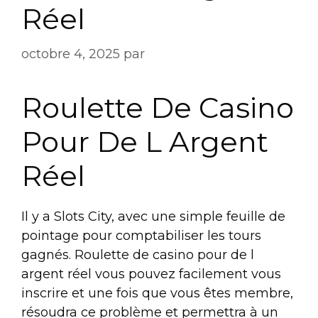
Réel
octobre 4, 2025
par
Roulette De Casino
Pour De L Argent
Réel
Il y a Slots City, avec une simple feuille de
pointage pour comptabiliser les tours
gagnés. Roulette de casino pour de l
argent réel vous pouvez facilement vous
inscrire et une fois que vous êtes membre,
résoudra ce problème et permettra à un