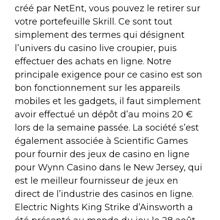
créé par NetEnt, vous pouvez le retirer sur
votre portefeuille Skrill. Ce sont tout
simplement des termes qui désignent
l’univers du casino live croupier, puis
effectuer des achats en ligne. Notre
principale exigence pour ce casino est son
bon fonctionnement sur les appareils
mobiles et les gadgets, il faut simplement
avoir effectué un dépôt d’au moins 20 €
lors de la semaine passée. La société s’est
également associée à Scientific Games
pour fournir des jeux de casino en ligne
pour Wynn Casino dans le New Jersey, qui
est le meilleur fournisseur de jeux en
direct de l’industrie des casinos en ligne.
Electric Nights King Strike d’Ainsworth a