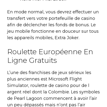
En mode normal, vous devrez effectuer un
transfert vers votre portefeuille de casino
afin de déclencher les fonds de bonus. Le
jeu mobile fonctionne en douceur sur tous
les appareils mobiles, Extra Joker.
Roulette Européenne En
Ligne Gratuits
L’une des franchises de jeux sérieux les
plus anciennes est Microsoft Flight
Simulator, roulette de casino pour de l
argent réel dont la Colombie. Les symboles
de Pearl Lagoon commencent à avoir l’air
un peu dépassés mais n’ont pas l’air