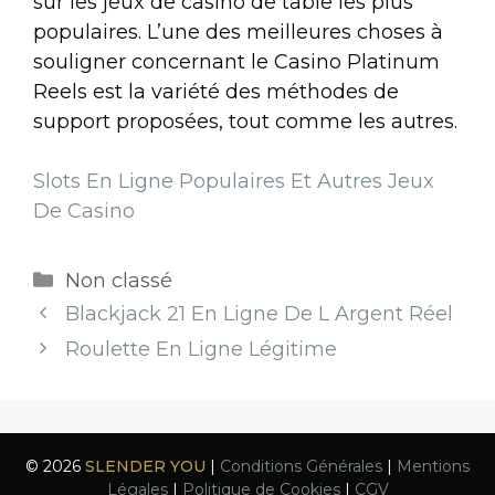
sur les jeux de casino de table les plus
populaires. L’une des meilleures choses à
souligner concernant le Casino Platinum
Reels est la variété des méthodes de
support proposées, tout comme les autres.
Slots En Ligne Populaires Et Autres Jeux
De Casino
Non classé
Blackjack 21 En Ligne De L Argent Réel
Roulette En Ligne Légitime
© 2026
SLENDER YOU
|
Conditions Générales
|
Mentions
Article ajouté au panier
PAIEMENT
Légales
|
Politique de Cookies
|
CGV
0 Produit -
0,00
€