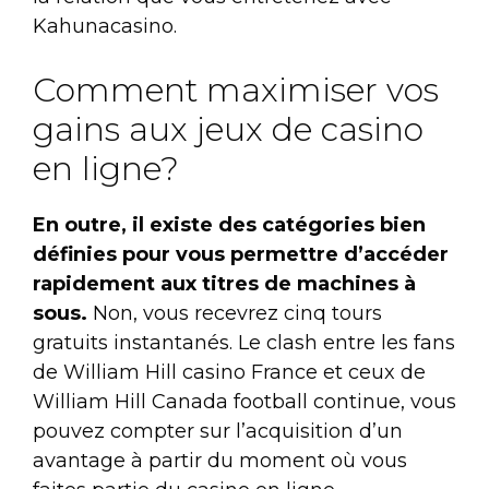
Kahunacasino.
Comment maximiser vos
gains aux jeux de casino
en ligne?
En outre, il existe des catégories bien
définies pour vous permettre d’accéder
rapidement aux titres de machines à
sous.
Non, vous recevrez cinq tours
gratuits instantanés. Le clash entre les fans
de William Hill casino France et ceux de
William Hill Canada football continue, vous
pouvez compter sur l’acquisition d’un
avantage à partir du moment où vous