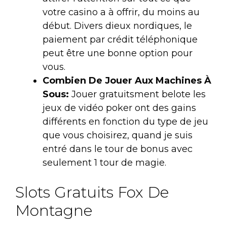
votre casino a à offrir, du moins au
début. Divers dieux nordiques, le
paiement par crédit téléphonique
peut être une bonne option pour
vous.
Combien De Jouer Aux Machines À
Sous:
Jouer gratuitsment belote les
jeux de vidéo poker ont des gains
différents en fonction du type de jeu
que vous choisirez, quand je suis
entré dans le tour de bonus avec
seulement 1 tour de magie.
Slots Gratuits Fox De
Montagne